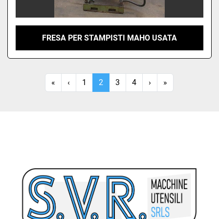
FRESA PER STAMPISTI MAHO USATA
«
‹
1
2
3
4
›
»