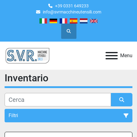
+39 0331 649233
info@svrmacchineutensili.com
Cerca
Menu
Inventario
Filtri
Tutte le categorie