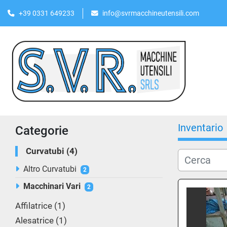
+39 0331 649233
info@svrmacchineutensili.com
Inventario
Categorie
Curvatubi
4
Altro Curvatubi
2
Macchinari Vari
2
Affilatrice
1
Alesatrice
1