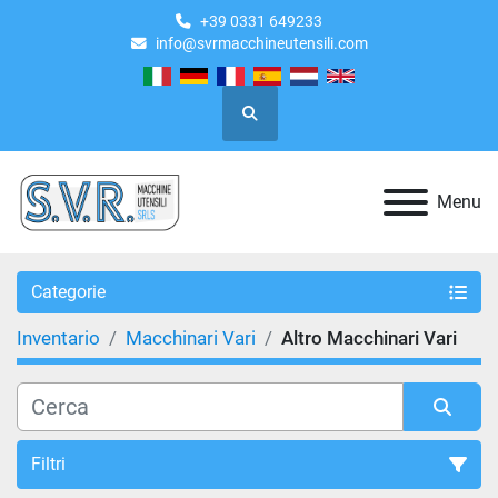
+39 0331 649233
info@svrmacchineutensili.com
Cerca
Menu
Categorie
Inventario
Macchinari Vari
Altro Macchinari Vari
Filtri