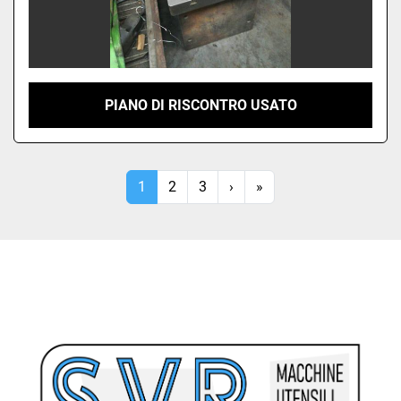
PIANO DI RISCONTRO USATO
1
2
3
›
»