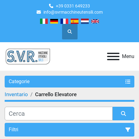
+39 0331 649233
info@svrmacchineutensili.com
Cerca
Menu
Categorie
Inventario
Carrello Elevatore
Filtri