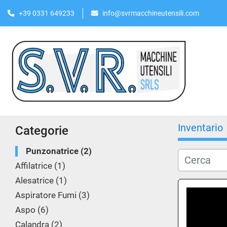
+39 0331 649233
info@svrmacchineutensili.com
Inventario
Categorie
Punzonatrice
2
Affilatrice
1
Alesatrice
1
Aspiratore Fumi
3
Aspo
6
Calandra
2