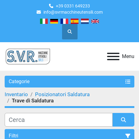
+39 0331 649233
info@svrmacchineutensili.com
Cerca
Menu
Categorie
Inventario
Posizionatori Saldatura
Trave di Saldatura
Filtri