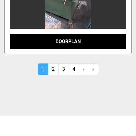
BOORPLAN
1
2
3
4
›
»