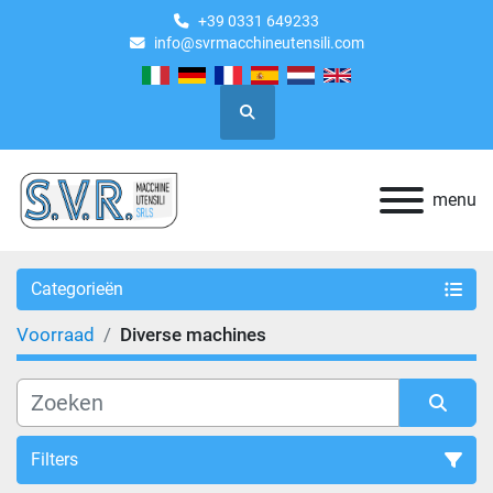
+39 0331 649233
info@svrmacchineutensili.com
Zoeken
menu
Categorieën
Voorraad
Diverse machines
Filters