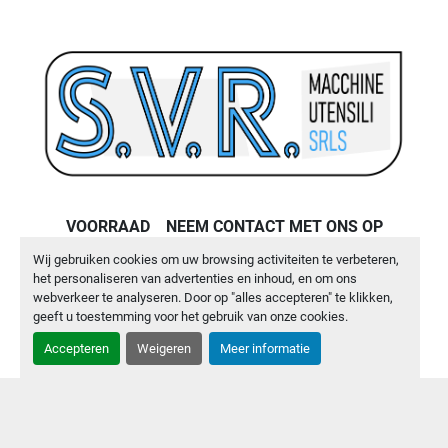
VOORRAAD
NEEM CONTACT MET ONS OP
Wij gebruiken cookies om uw browsing activiteiten te verbeteren,
Machinio System
website door
Machinio
het personaliseren van advertenties en inhoud, en om ons
webverkeer te analyseren. Door op "alles accepteren" te klikken,
Cookies beheren
geeft u toestemming voor het gebruik van onze cookies.
Accepteren
Weigeren
Meer informatie