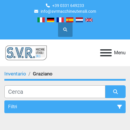
+39 0331 649233
info@svrmacchineutensili.com
Cerca
Menu
Inventario
Graziano
Filtri
Tutte le categorie