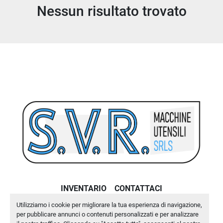
Nessun risultato trovato
Ordina per
INVENTARIO
CONTATTACI
Utilizziamo i cookie per migliorare la tua esperienza di navigazione,
Machinio System
sito web di
Machinio
per pubblicare annunci o contenuti personalizzati e per analizzare