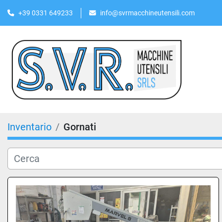
+39 0331 649233
info@svrmacchineutensili.com
Inventario
Gornati