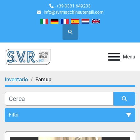
+39 0331 649233
info@svrmacchineutensili.com
Cerca
Menu
Inventario
Famup
Filtri
Tutte le categorie