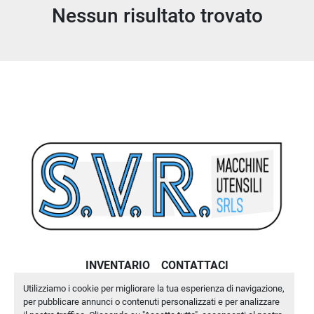
Nessun risultato trovato
Ordina per
INVENTARIO
CONTATTACI
Utilizziamo i cookie per migliorare la tua esperienza di navigazione,
Machinio System
sito web di
Machinio
per pubblicare annunci o contenuti personalizzati e per analizzare