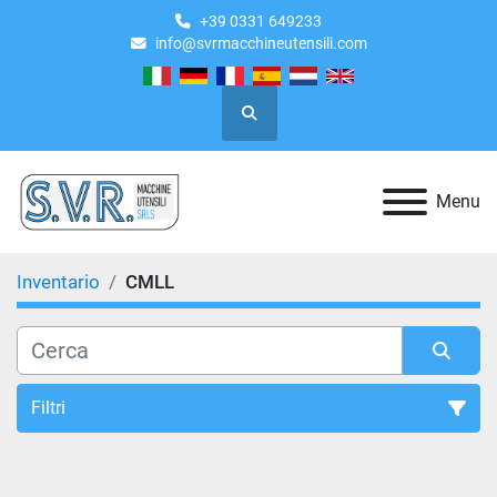
+39 0331 649233
info@svrmacchineutensili.com
Cerca
Menu
Inventario
CMLL
Filtri
Tutte le categorie