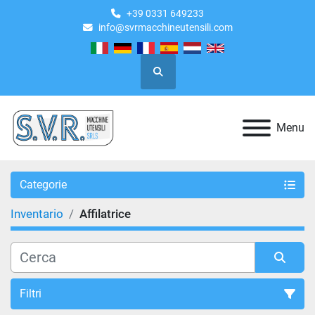
+39 0331 649233
info@svrmacchineutensili.com
Cerca
Menu
Categorie
Inventario
Affilatrice
Filtri