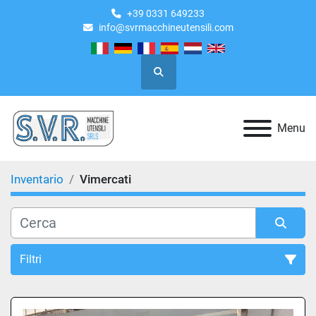
+39 0331 649233
info@svrmacchineutensili.com
Cerca
Menu
Inventario
Vimercati
Filtri
Tutte le categorie