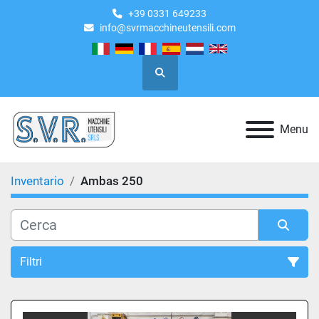
+39 0331 649233
info@svrmacchineutensili.com
Cerca
Menu
Inventario
Ambas 250
Filtri
Tutte le categorie