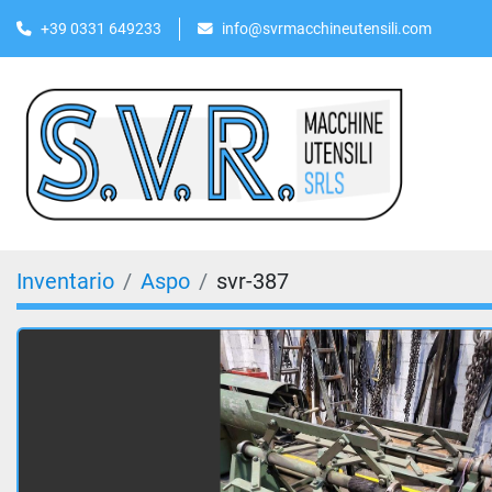
+39 0331 649233
info@svrmacchineutensili.com
Inventario
Aspo
svr-387