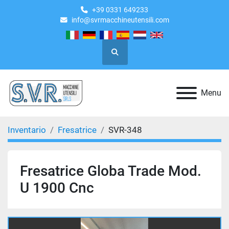
+39 0331 649233
info@svrmacchineutensili.com
Cerca
Menu
Inventario
Fresatrice
SVR-348
Fresatrice Globa Trade Mod.
U 1900 Cnc