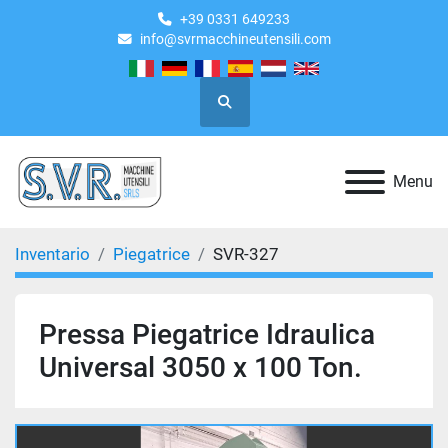
+39 0331 649233
info@svrmacchineutensili.com
Cerca
Menu
Inventario
Piegatrice
SVR-327
Pressa Piegatrice Idraulica
Universal 3050 x 100 Ton.