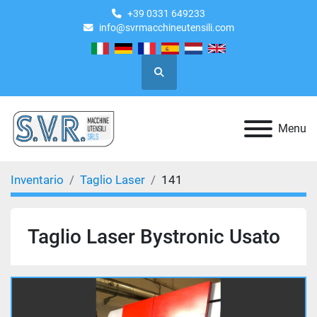
+39 0331 649233
info@svrmacchineutensili.com
Cerca
Menu
Inventario
Taglio Laser
141
Taglio Laser Bystronic Usato