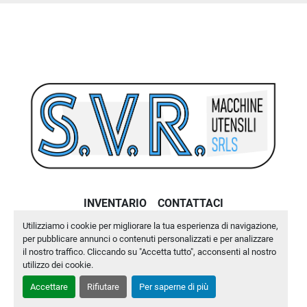
INVENTARIO
CONTATTACI
Utilizziamo i cookie per migliorare la tua esperienza di navigazione,
Machinio System
sito web di
Machinio
per pubblicare annunci o contenuti personalizzati e per analizzare
il nostro traffico. Cliccando su "Accetta tutto", acconsenti al nostro
Personalizza le preferenze sui Cookies
utilizzo dei cookie.
Accettare
Rifiutare
Per saperne di più