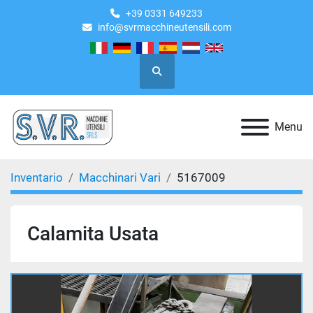
+39 0331 649233
info@svrmacchineutensili.com
Cerca
Menu
Inventario
Macchinari Vari
5167009
Calamita Usata