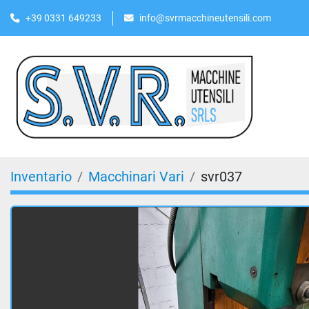
+39 0331 649233
info@svrmacchineutensili.com
Inventario
Macchinari Vari
svr037