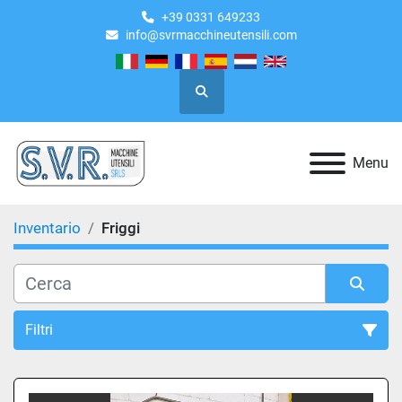
+39 0331 649233
info@svrmacchineutensili.com
Cerca
Menu
Inventario
Friggi
Filtri
Tutte le categorie